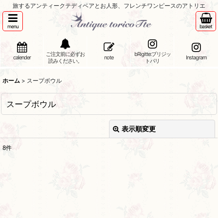
旅するアンティークテディベアとお人形、フレンチワンピースのアトリエ
menu
basket
ご注文前に必ずお
bRigitte:ブリジッ
calender
note
Instagram
読みください。
トパリ
ホーム
>
スープボウル
スープボウル
表示順変更
閉じる
8
件
表示数
:
並び順
:
絞り込む