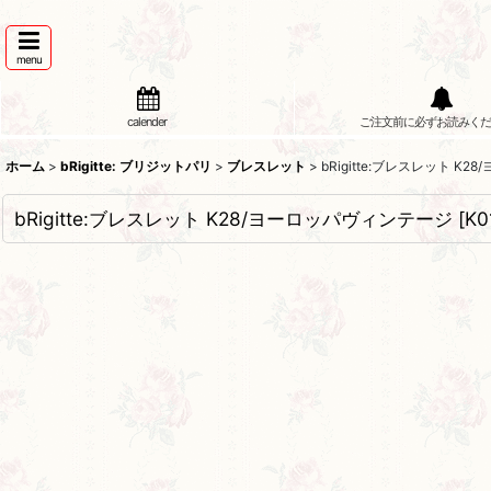
menu
calender
ご注文前に必ずお読みくだ
ホーム
>
bRigitte: ブリジットパリ
>
ブレスレット
>
bRigitte:ブレスレット K
bRigitte:ブレスレット K28/ヨーロッパヴィンテージ
[
K0