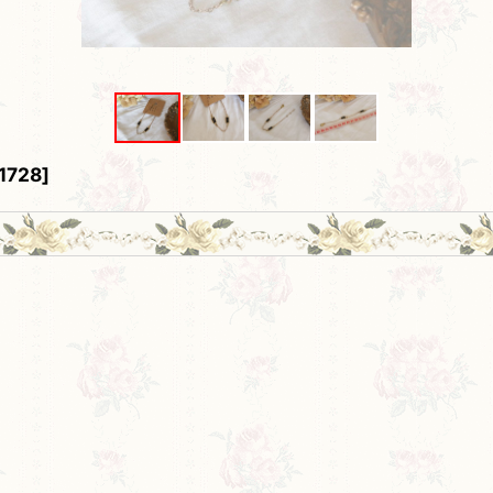
1728
]