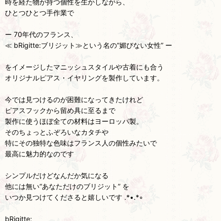
時を経た物が持つ個性を生かしながら、
ひとつひとつ手作業で
ー 70年代のフランス、
≪ bRigitte:ブリジット≫という名の“媚びない女性” ー
をイメージしたマニッシュスタイルや古着にも合う
オリジナルピアス・イヤリングを製作しています。
今では見つけるのが困難になってきたけれど
ピアスフックから留め具に至るまで
製作に使うほぼ全ての材料はヨーロッパ製。
そのちょっとふぞろいなカタチや
特にその独特な色味はフランス人の個性みたいで
最高に魅力的なのです
シンプルだけどなんだか気になる
他には無い“あなただけのブリジット” を
いつか見つけてくださると嬉しいです .*•.*◦
bRigitte: