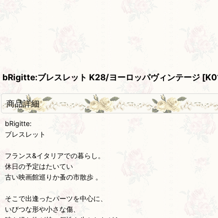
bRigitte:ブレスレット K28/ヨーロッパヴィンテージ
[
K0
商品詳細
bRigitte:
ブレスレット
フランス&イタリアでの暮らし。
休日の予定はたいてい
古い映画館巡りか蚤の市散歩 。
そこで出逢ったパーツを中心に、
いびつな形や小さな傷、