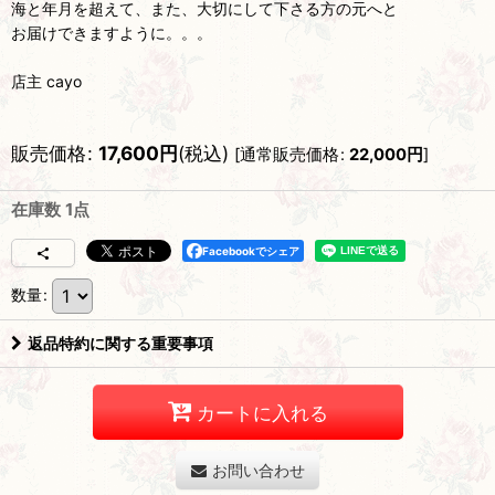
海と年月を超えて、また、大切にして下さる方の元へと
お届けできますように。。。
店主 cayo
販売価格
:
17,600
円
(税込)
[
通常販売価格
:
22,000
円
]
在庫数 1点
Facebookでシェア
数量
:
返品特約に関する重要事項
カートに入れる
お問い合わせ