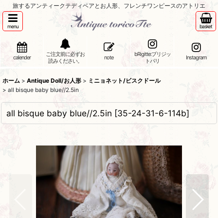
旅するアンティークテディベアとお人形、フレンチワンピースのアトリエ
menu
basket
ご注文前に必ずお
bRigitte:ブリジッ
calender
note
Instagram
読みください。
トパリ
ホーム
>
Antique Doll/お人形
>
ミニョネット/ビスクドール
>
all bisque baby blue//2.5in
all bisque baby blue//2.5in
[
35-24-31-6-114b
]