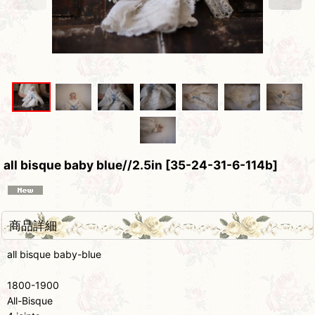
all bisque baby blue//2.5in
[
35-24-31-6-114b
]
商品詳細
all bisque baby-blue
1800-1900
All-Bisque