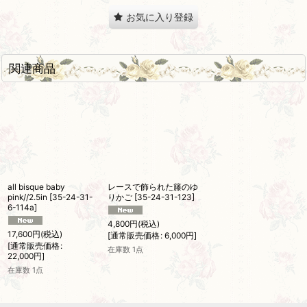
お気に入り登録
関連商品
all bisque baby
レースで飾られた籐のゆ
pink//2.5in
[
35-24-31-
りかご
[
35-24-31-123
]
6-114a
]
4,800
円
(税込)
17,600
円
(税込)
[
通常販売価格
:
6,000
円
]
[
通常販売価格
:
在庫数 1点
22,000
円
]
在庫数 1点