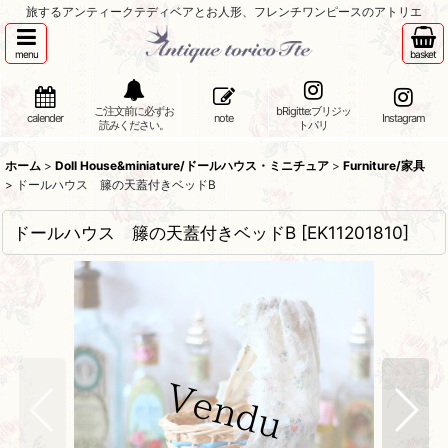
旅するアンティークテディベアとお人形、フレンチワンピースのアトリエ
menu
basket
ご注文前に必ずお
bRigitte:ブリジッ
calender
note
Instagram
読みください。
トパリ
ホーム
>
Doll House&miniature/ドールハウス・ミニチュア
>
Furniture/家具
>
ドールハウス 籐の天蓋付きベッドB
ドールハウス 籐の天蓋付きベッドB
[
EK11201810
]