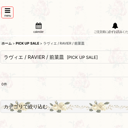
menu
calender
ご注文前に必ずお読みくだ
ホーム
>
PICK UP SALE
>
ラヴィエ / RAVIER / 前菜皿
ラヴィエ / RAVIER / 前菜皿
[
PICK UP SALE
]
0
件
表示数
:
並び順
:
カテゴリで絞り込む
Brocante&Antique/食器 (All)