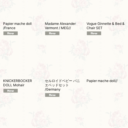
Papier mache doll
Madame Alexander
Vogue Ginnette & Bed &
/France
Vermont / MEG//
Chair SET
KNICKERBOCKER
セルロイドベビー パニ
Papier mache doll//
DOLL Mohair
エベッドセット
/Germany