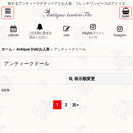
旅するアンティークテディベアとお人形、フレンチワンピースのアトリエ
menu
basket
ご注文前に必ずお
bRigitte:ブリジッ
calender
note
Instagram
読みください。
トパリ
ホーム
>
Antique Doll/お人形
>
アンティークドール
アンティークドール
表示順変更
閉じる
66
件
表示数
:
1
2
次
»
並び順
:
絞り込む