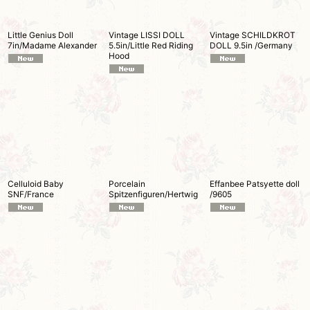
Little Genius Doll
Vintage LISSI DOLL
Vintage SCHILDKROT
7in/Madame Alexander
5.5in/Little Red Riding
DOLL 9.5in /Germany
Hood
Celluloid Baby
Porcelain
Effanbee Patsyette doll
SNF/France
Spitzenfiguren/Hertwig
/9605