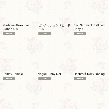
Madame Alexander
ピンクッションベビード
Emil Schwenk Celluloid
France 590
ール
Baby A
Shirley Temple
Vogue Ginny Doll
Hasbro社 Dolly Darling