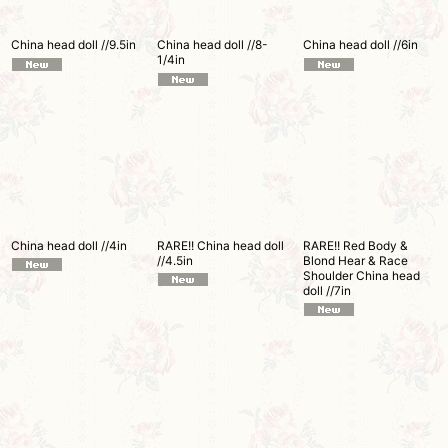
China head doll //9.5in
China head doll //8-
China head doll //6in
1/4in
China head doll //4in
RARE!! China head doll
RARE!! Red Body &
//4.5in
Blond Hear & Race
Shoulder China head
doll //7in