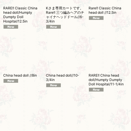
RARE!! Classic China
Kさま専用カートです。
Rare!! Classic China
head doll/Humpty
Rare!! 三つ編みヘアのチ
head doll //12.5in
Dumpty Doll
ャイナヘッドドール//6-
Hospital/12.5in
3/4in
China head doll //8in
China head doll//10-
RARE!! China head
3/4in
doll/Humpty Dumpty
Doll Hospital/11-1/4in