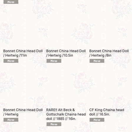
Bonnet China Head Doll
Bonnet China Head Doll
Bonnet China Head Doll
/ Hertwig /11in
/ Hertwig /10.5in
/ Hertwig /8in
Bonnet China Head Doll
RARE!! Alt Beck &
CF King Chaina head
/ Hertwig
Gottschalk Chaina head
doll // 16.5in.
doll // 1885 // 16in.