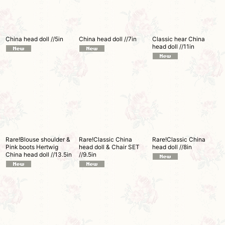
China head doll //5in
China head doll //7in
Classic hear China
head doll //11in
Rare!Blouse shoulder &
Rare!Classic China
Rare!Classic China
Pink boots Hertwig
head doll & Chair SET
head doll //8in
China head doll //13.5in
//9.5in