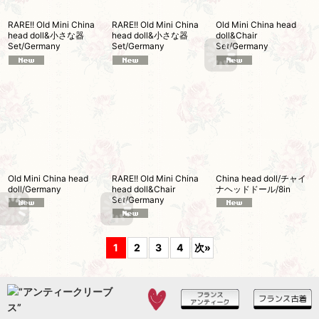
RARE!! Old Mini China
RARE!! Old Mini China
Old Mini China head
head doll&小さな器
head doll&小さな器
doll&Chair
Set/Germany
Set/Germany
Set/Germany
Old Mini China head
RARE!! Old Mini China
China head doll/チャイ
doll/Germany
head doll&Chair
ナヘッドドール/8in
Set/Germany
1
2
3
4
次
»