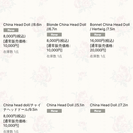
China Head Doll //8.6in
Blonde China Head Doll
Bonnet China Head Doll
//6.7in
/ Hertwig /7.5in
8,000
円
(税込)
8,000
円
(税込)
16,000
円
(税込)
[
通常販売価格
:
10,000
円
]
[
通常販売価格
:
[
通常販売価格
:
10,000
円
]
20,000
円
]
在庫数 1点
在庫数 1点
在庫数 1点
China head doll/チャイ
China Head Doll //5.1in
China Head Doll //7.2in
ナヘッドドール/9.5in
8,000
円
(税込)
[
通常販売価格
:
10,000
円
]
在庫数 1点