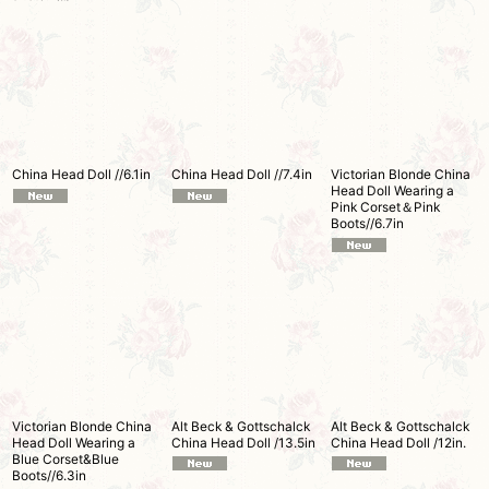
China Head Doll //6.1in
China Head Doll //7.4in
Victorian Blonde China
Head Doll Wearing a
Pink Corset＆Pink
Boots//6.7in
Victorian Blonde China
Alt Beck & Gottschalck
Alt Beck & Gottschalck
Head Doll Wearing a
China Head Doll /13.5in
China Head Doll /12in.
Blue Corset&Blue
Boots//6.3in