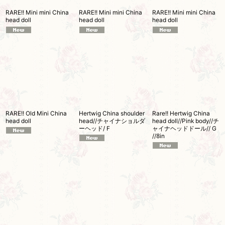
RARE!! Mini mini China
RARE!! Mini mini China
RARE!! Mini mini China
head doll
head doll
head doll
RARE!! Old Mini China
Hertwig China shoulder
Rare!! Hertwig China
head doll
head//チャイナショルダ
head doll//Pink body//チ
ーヘッド/ F
ャイナヘッドドール// G
//8in