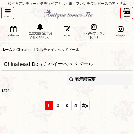
旅するアンティークテディベアとお人形、フレンチワンピースのアトリエ
menu
basket
ご注文前に必ずお
bRigitte:ブリジッ
calender
note
Instagram
読みください。
トパリ
ホーム
>
Chinahead Doll/チャイナヘッドドール
Chinahead Doll/チャイナヘッドドール
表示順変更
閉じる
187
件
表示数
:
1
2
3
4
次
»
並び順
:
絞り込む